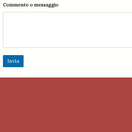
e
Commento o messaggio
Invia